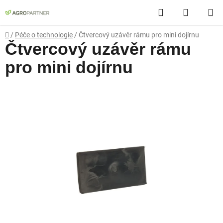
Přejít
Hledat
NÁKUP
na
obsah
KOŠÍK
Domů
/
Péče o technologie
/
Čtvercový uzávěr rámu pro mini dojírnu
Čtvercový uzávěr rámu
pro mini dojírnu