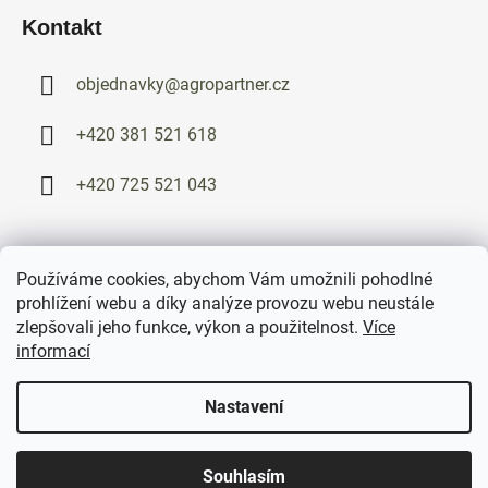
Kontakt
objednavky
@
agropartner.cz
+420 381 521 618
+420 725 521 043
Používáme cookies, abychom Vám umožnili pohodlné
Vytvořil Shoptet
prohlížení webu a díky analýze provozu webu neustále
Copyright 2026
AGRO-partner Soběslav
. Všechna práva
zlepšovali jeho funkce, výkon a použitelnost.
Více
vyhrazena.
informací
AGRO-partner s.r.o.
· Chlebov 77, 392 01 Soběslav
Nastavení
IČ: 42406994 · DIČ: CZ42406994 · Spisová značka C 492, Krajský
soud v Českých Budějovicích
Souhlasím
objednavky@agropartner.cz
·
+420 381 521 618
·
+420 725 521