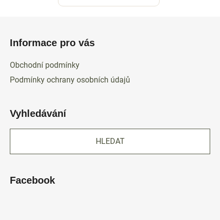
Z
á
Informace pro vás
p
a
Obchodní podmínky
t
Podmínky ochrany osobních údajů
í
Vyhledávání
HLEDAT
Facebook