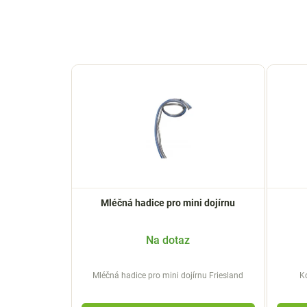
V
ý
p
i
s
p
r
o
Mléčná hadice pro mini dojírnu
d
u
k
Na dotaz
t
ů
Mléčná hadice pro mini dojírnu Friesland
K