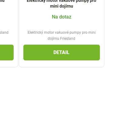
rnu
Elektrický motor vakuové pumpy pro
mini dojírnu
Na dotaz
esland
Elektrický motor vakuové pumpy pro mini
dojírnu Friesland
DETAIL