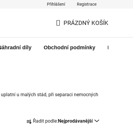
Přihlášení
Registrace
PRÁZDNÝ KOŠÍK
NÁKUPNÍ
KOŠÍK
Náhradní díly
Obchodní podmínky
Kontakty
se uplatní u malých stád, při separaci nemocných
Ř
Řadit podle:
Nejprodávanější
a
z