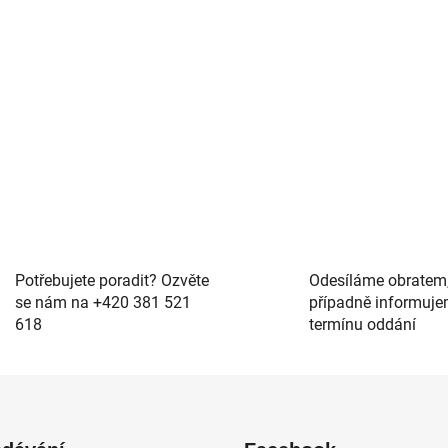
O
v
l
Potřebujete poradit? Ozvěte
Odesíláme obratem
á
se nám na +420 381 521
případně informuje
d
618
termínu oddání
a
c
í
p
r
v