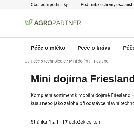
Přejít
Obchodní podmínky
Podmínky ochrany osobních
na
obsah
Péče o mléko
Péče o krávu
Péče
Domů
/
Péče o technologie
/
Mini dojírna Friesland
Mini dojírna Frieslan
Kompletní sortiment k mobilní dojírně Friesland —
kusů nebo jako záloha při odstávce hlavní techno
Stránka
1
z
1
-
17
položek celkem