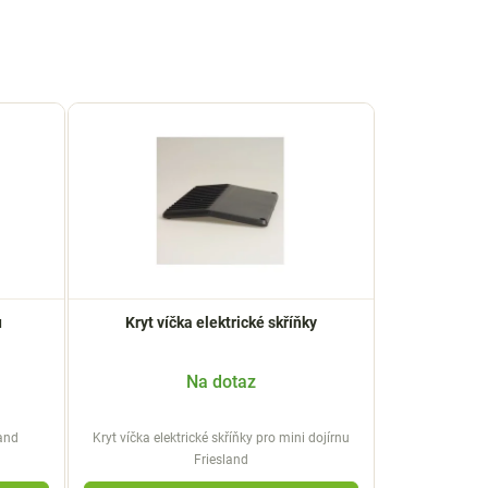
e
n
í
p
r
o
d
u
k
t
ů
u
Kryt víčka elektrické skříňky
Na dotaz
land
Kryt víčka elektrické skříňky pro mini dojírnu
Friesland