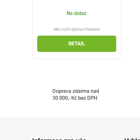
Na dotaz
Mini ruční dojírna Friesland
DETAIL
Doprava zdarma nad
30.000,- Kč bez DPH
Z
á