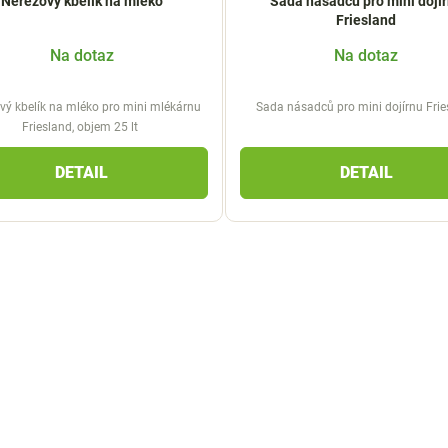
Nerezový kbelík na mléko
Sada násadců pro mini dojí
Friesland
Na dotaz
Na dotaz
vý kbelík na mléko pro mini mlékárnu
Sada násadců pro mini dojírnu Fri
Friesland, objem 25 lt
DETAIL
DETAIL