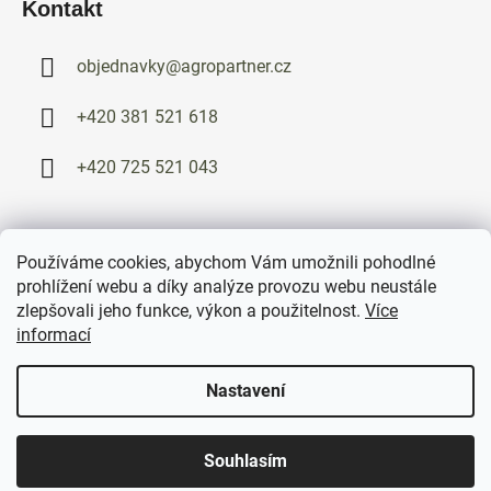
Kontakt
objednavky
@
agropartner.cz
+420 381 521 618
+420 725 521 043
Používáme cookies, abychom Vám umožnili pohodlné
Vytvořil Shoptet
prohlížení webu a díky analýze provozu webu neustále
Copyright 2026
AGRO-partner Soběslav
. Všechna práva
zlepšovali jeho funkce, výkon a použitelnost.
Více
vyhrazena.
informací
AGRO-partner s.r.o.
· Chlebov 77, 392 01 Soběslav
Nastavení
IČ: 42406994 · DIČ: CZ42406994 · Spisová značka C 492, Krajský
soud v Českých Budějovicích
Souhlasím
objednavky@agropartner.cz
·
+420 381 521 618
·
+420 725 521
043