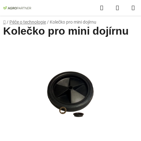
Přejít
Hledat
NÁKUP
na
obsah
KOŠÍK
Domů
/
Péče o technologie
/
Kolečko pro mini dojírnu
Kolečko pro mini dojírnu