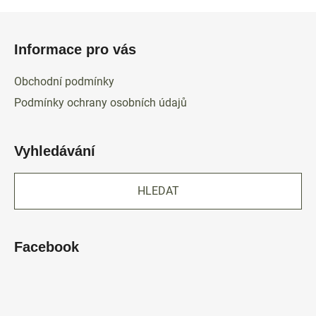
Z
á
Informace pro vás
p
a
Obchodní podmínky
t
Podmínky ochrany osobních údajů
í
Vyhledávání
HLEDAT
Facebook